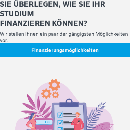
SIE ÜBERLEGEN, WIE SIE IHR
Zudem können Sie, z.B. durch den konsekutiven
Krisen- und Notfallmanagement
Masterstudiengang
STUDIUM
(M.Sc.)
auch die Stufe des Direktionsdienstes als
FINANZIEREN KÖNNEN?
„Verbandsführer“ erreichen.
Wir stellen Ihnen ein paar der gängigsten Möglichkeiten
vor.
Finanzierungsmöglichkeiten