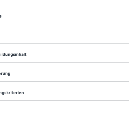
s
e
ildungsinhalt
erung
ngskriterien