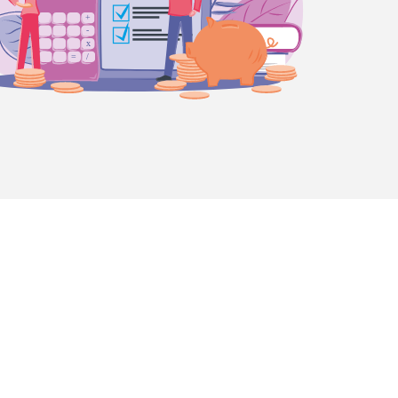
lfunk), Ziel: Bildung von Rückfallebenen innerhalb
 (TÜK), analoge Informationsführung
bank), Störfallbetrieb (u.a. flächendeckender
ährend der Weiterbildung