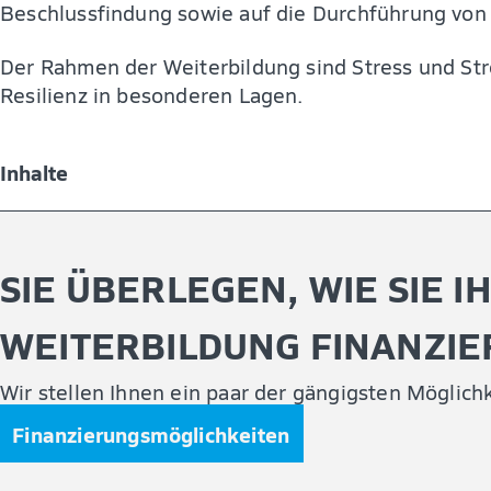
Beschlussfindung sowie auf die Durchführung von
Der Rahmen der Weiterbildung sind Stress und Str
Resilienz in besonderen Lagen.
Inhalte
Für die optimale Vorbereitung werden im Kurs Notf
praxiserfahrenen Dozent:innen vermittelt:
SIE ÜBERLEGEN, WIE SIE I
Grundlagen von Kaskaden-Effekten, der Entsche
und Lagezentren
WEITERBILDUNG FINANZI
Einführung in die Führungsstufen A, B, C, D mi
Wir stellen Ihnen ein paar der gängigsten Möglichk
Einführung in das Lagebild und die Erfassung h
Finanzierungsmöglichkeiten
den Umgang mit Folgen einer fehlerhaften Visu
Lagezentrum (Krisenstab)