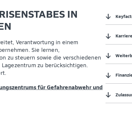
RISENSTABES IN
↓
Keyfact
EN
↓
Karrier
reitet, Verantwortung in einem
bernehmen. Sie lernen,
↓
Weiterb
on zu steuern sowie die verschiedenen
em Lagezentrum zu berücksichtigen.
rt.
↓
Finanzi
dungszentrums für Gefahrenabwehr und
↓
Zulassu